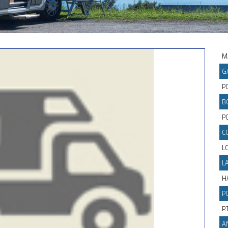
M
G
P
B
PO
C
L
L
H
P
P.
A