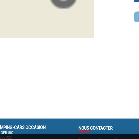
P
MPING-CARS OCCASION
NOUS
CONTACTER
GER 502
VE 325