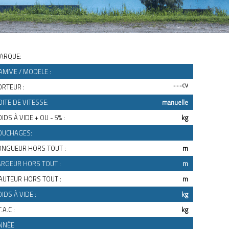
ARQUE:
AMME / MODELE :
ORTEUR :
- - - CV
OITE DE VITESSE:
manuelle
IDS À VIDE + OU - 5% :
kg
OUCHAGES:
ONGUEUR HORS TOUT :
m
ARGEUR HORS TOUT :
m
AUTEUR HORS TOUT :
m
OIDS À VIDE :
kg
T.A.C :
kg
NNÉE