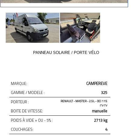
PANNEAU SOLAIRE / PORTE VÉLO
MARQUE:
CAMPEREVE
GAMME / MODELE :
325
PORTEUR :
RENAULT - MASTER - 2.5L - DCI 115
CV CV
BOITE DE VITESSE:
manuelle
POIDS À VIDE + OU - 5% :
2713 kg
COUCHAGES:
4