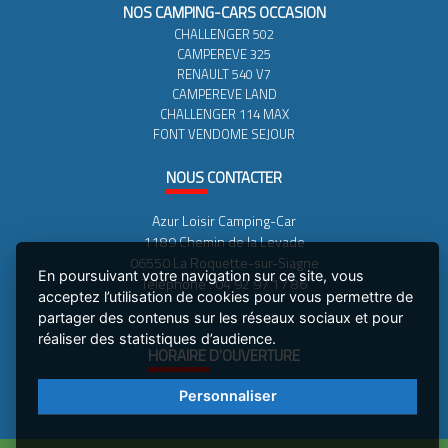
NOS CAMPING-CARS OCCASION
CHALLENGER 502
CAMPEREVE 325
RENAULT 540 V7
CAMPEREVE LAND
CHALLENGER 114 MAX
FONT VENDOME SEJOUR
NOUS
CONTACTER
Azur Loisir Camping-Car
1189 Chemin de la Levade
06550 La Roquette-sur-Siagne
En poursuivant votre navigation sur ce site, vous
Téléphone : 04 92 97 17 86
acceptez l’utilisation de cookies pour vous permettre de
partager des contenus sur les réseaux sociaux et pour
réaliser des statistiques d’audience.
HORAIRE
D'OUVERTURE
MARDI AU VENDREDI : 9H-12H30 - 14H-18H30
Personnaliser
SAMEDI : 9H-12H30 - 14H00 - 18H00