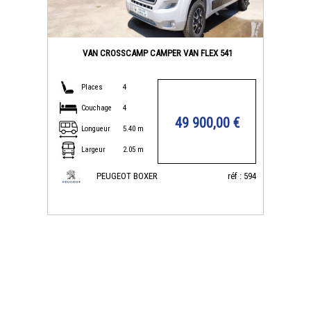
VAN CROSSCAMP CAMPER VAN FLEX 541
Places
4
Couchage
4
49 900,00 €
Longueur
5.40 m
Largeur
2.05 m
PEUGEOT BOXER
réf : 594