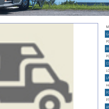
M
G
P
B
PO
C
L
L
H
P
P.
A