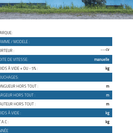
ARQUE:
AMME / MODELE :
ORTEUR :
- - - CV
OITE DE VITESSE:
manuelle
IDS À VIDE + OU - 5% :
kg
OUCHAGES:
ONGUEUR HORS TOUT :
m
ARGEUR HORS TOUT :
m
AUTEUR HORS TOUT :
m
OIDS À VIDE :
kg
T.A.C :
kg
NNÉE