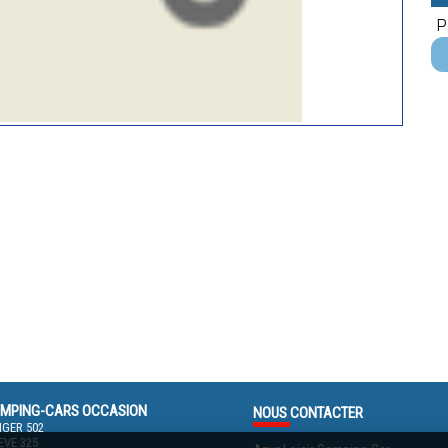
P
MPING-CARS OCCASION
NOUS
CONTACTER
GER 502
VE 325