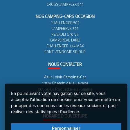
CROSSCAMP FLEX 541
NOS CAMPING-CARS OCCASION
CHALLENGER 502
CAMPEREVE 325
RENAULT 540 V7
CAMPEREVE LAND
CHALLENGER 114 MAX
FONT VENDOME SEJOUR
NOUS
CONTACTER
Azur Loisir Camping-Car
1189 Chemin de la Levade
06550 La Roquette-sur-Siagne
En poursuivant votre navigation sur ce site, vous
Téléphone : 04 92 97 17 86
acceptez l’utilisation de cookies pour vous permettre de
partager des contenus sur les réseaux sociaux et pour
réaliser des statistiques d’audience.
HORAIRE
D'OUVERTURE
MARDI AU VENDREDI : 9H-12H30 - 14H-18H30
Personnaliser