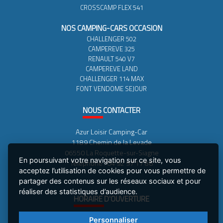
CROSSCAMP FLEX 541
NOS CAMPING-CARS OCCASION
CHALLENGER 502
CAMPEREVE 325
RENAULT 540 V7
CAMPEREVE LAND
CHALLENGER 114 MAX
FONT VENDOME SEJOUR
NOUS
CONTACTER
Azur Loisir Camping-Car
1189 Chemin de la Levade
06550 La Roquette-sur-Siagne
En poursuivant votre navigation sur ce site, vous
Téléphone : 04 92 97 17 86
acceptez l’utilisation de cookies pour vous permettre de
partager des contenus sur les réseaux sociaux et pour
réaliser des statistiques d’audience.
HORAIRE
D'OUVERTURE
MARDI AU VENDREDI : 9H-12H30 - 14H-18H30
Personnaliser